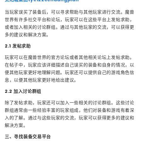
当玩家误买了装备后，可以寻求帮助与其他玩家进行交流。魔兽
世界有许多社交平台和论坛，玩家可以在这些平台上发帖求助，
或者加入相关的讨论群组。通过与其他玩家的交流，可以获得更
多的建议和解决方案。
2.1 发帖求助
玩家可以在魔兽世界的官方论坛或者其他相关论坛上发帖求助。
在帖子中，玩家应该详细描述自己误买的装备和自身的情况，以
便其他玩家更好地理解问题。玩家还可以提供自己的游戏角色信
息，以便其他玩家更好地给出建议。
2.2 加入讨论群组
除了发帖求助，玩家还可以加入一些相关的讨论群组。这些讨论
群组通常由一些经验丰富的玩家组成，他们对装备和游戏有着深
入的了解。通过与这些玩家的交流，玩家可以获得更多的建议和
解决方案。
三、寻找装备交易平台