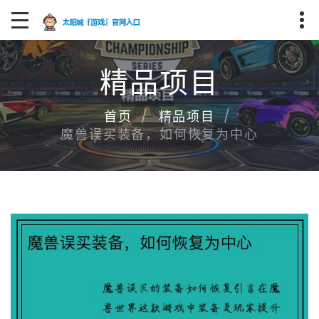
精品项目
首页
精品项目
魔兽误买装备，如何恢复为中心