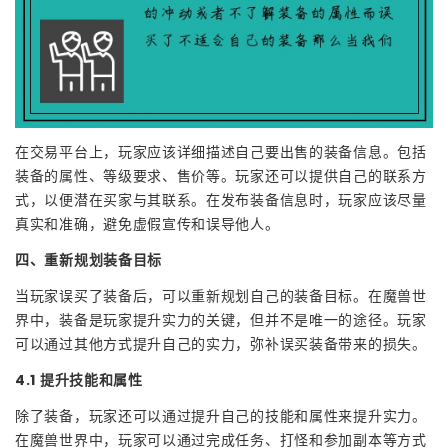
在交易平台上，玩家应该详细描述自己要出售的装备信息。包括
装备的属性、等级要求、售价等。玩家还可以提供自己的联系方
式，以便潜在买家与其联系。在发布装备信息时，玩家应该尽量
真实和准确，避免虚假宣传和误导他人。
四、重新规划装备目标
当玩家误买了装备后，可以重新规划自己的装备目标。在魔兽世
界中，装备是玩家提升实力的关键，但并不是唯一的途径。玩家
可以通过其他方式提升自己的实力，弥补误买装备带来的损失。
4.1 提升技能和属性
除了装备，玩家还可以通过提升自己的技能和属性来提升实力。
在魔兽世界中，玩家可以通过完成任务、打怪和参加副本等方式