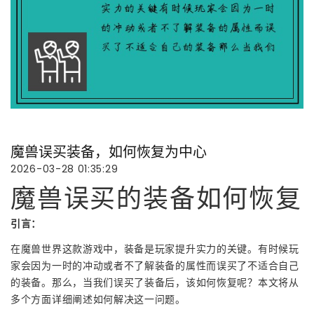
魔兽误买装备，如何恢复为中心
2026-03-28 01:35:29
魔兽误买的装备如何恢复
引言：
在魔兽世界这款游戏中，装备是玩家提升实力的关键。有时候玩
家会因为一时的冲动或者不了解装备的属性而误买了不适合自己
的装备。那么，当我们误买了装备后，该如何恢复呢？本文将从
多个方面详细阐述如何解决这一问题。